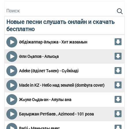
Новые песни слушать онлайн и скачать
бесплатно
Әбдіжаппар Әлқожа - Хит жазамын
Әли Оқапов - Алысқа
Adeke (Әділет Төкен) - Сүйкімді
Made in KZ - Небо над землей (dombyra cover)
Жәуке Оңдаған - Аяулы ана
Бауыржан Ретбаев , Azimood - 101 роза
BaGi - Манызды емес