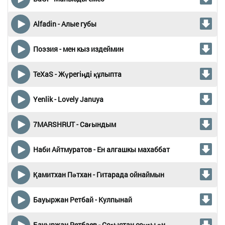
Alfadin - Алые губы
Поэзия - мен кыз издеймин
TeXaS - Жүрегіңді құлыпта
Yenlik - Lovely Januya
7MARSHRUT - Сағындым
Наби Айтмуратов - Ен алгашкы махаббат
Қамитхан Пәтхан - Гитарада ойнаймын
Бауыржан Ретбай - Кулпынай
Бауыржан Ретбаев - Соғыстан соңғы ән