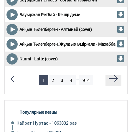
Бауыржан Ретбай - Кешір деме
Айқын Төлепберген - Алтынай (cover)
Айқын Төлепберген, Жұлдыз Өмірғали - Махаббат
Nurmt - Latte (cover)
...
1
2
3
4
914
Популярные певцы
Кайрат Нуртас - 1063832 раз