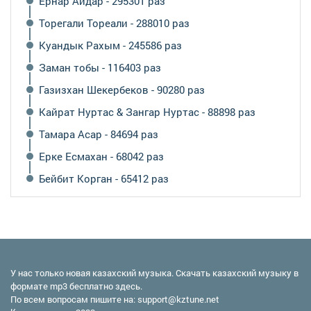
Ернар Айдар - 295301 раз
Торегали Тореали - 288010 раз
Куандык Рахым - 245586 раз
Заман тобы - 116403 раз
Газизхан Шекербеков - 90280 раз
Кайрат Нуртас & Зангар Нуртас - 88898 раз
Тамара Асар - 84694 раз
Ерке Есмахан - 68042 раз
Бейбит Корган - 65412 раз
У нас только новая казахский музыка. Скачать казахский музыку в
формате mp3 бесплатно здесь.
По всем вопросам пишите на:
support@kztune.net