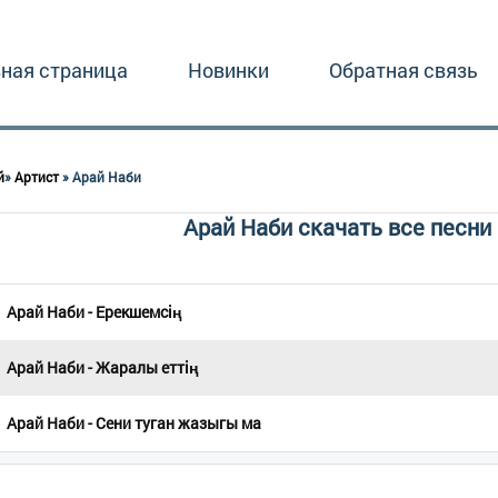
вная страница
Новинки
Обратная связь
й
»
Артист
» Арай Наби
Арай Наби скачать все песни 
Арай Наби - Ерекшемсің
Арай Наби - Жаралы еттің
Арай Наби - Сени туган жазыгы ма