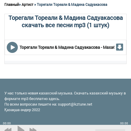
Главный
»
Артист
» Торегали Тореали & Мадина Садуакасова
Торегали Тореали & Мадина Садуакасова
скачать все песни mp3 (1 штук)
Торегали Тореали & Мадина Садуакасова - Маxаббат жас
У нас только новая казахский музыка. Скачать казахский музыку в
формате mp3 бесплатно здесь.
По всем вопросам пишите на:
support@kztune.net
Қазақша әндер 2022
00:00
00:00