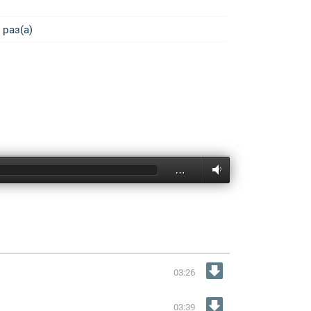
 раз(а)
…
03:26
03:39