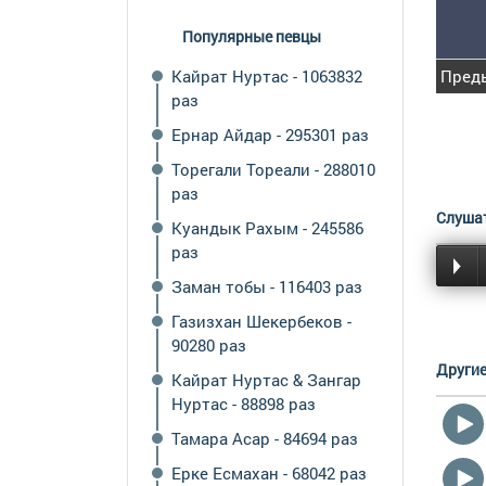
Популярные певцы
Кайрат Нуртас - 1063832
Пред
раз
Ернар Айдар - 295301 раз
Торегали Тореали - 288010
раз
Слушат
Куандык Рахым - 245586
раз
Заман тобы - 116403 раз
Газизхан Шекербеков -
90280 раз
Другие
Кайрат Нуртас & Зангар
Нуртас - 88898 раз
Тамара Асар - 84694 раз
Ерке Есмахан - 68042 раз