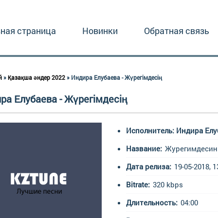
вная страница
Новинки
Обратная связь
й
»
Қазақша әндер 2022
» Индира Елубаева - Жүрегімдесің
ра Елубаева - Жүрегімдесің
Исполнитель: Индира Елу
Название:
Журегимдесин
Дата релиза:
19-05-2018, 1
Bitrate:
320 kbps
Длительность:
04:00