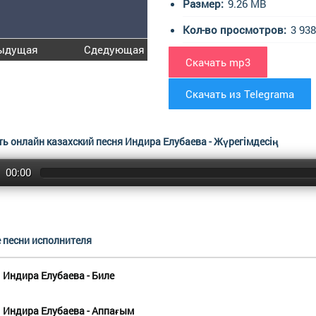
Размер:
9.26 MB
Кол-во просмотров:
3 938
ыдущая
Сдедующая
Скачать mp3
Скачать из Telegrama
ь онлайн казахский песня Индира Елубаева - Жүрегімдесің
00:00
 песни исполнителя
Индира Елубаева - Биле
Индира Елубаева - Аппағым