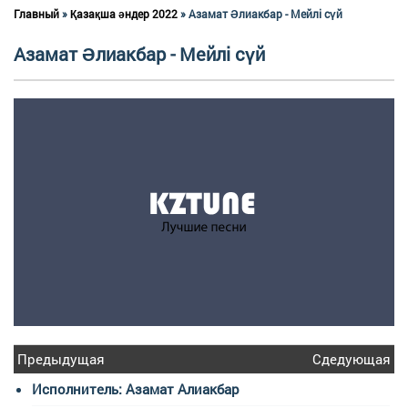
Главный
»
Қазақша әндер 2022
» Азамат Әлиакбар - Мейлі сүй
Азамат Әлиакбар - Мейлі сүй
Предыдущая
Сдедующая
Исполнитель: Азамат Алиакбар