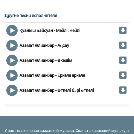
Другие песни исполнителя
Қуаныш Байсуан - Мейлі, мейлі
Азамат Әлиакбар - Аңсау
Азамат Əлиакбар - Əкешім
Азамат Әлиакбар - Еркеле еркеле
Азамат Әлиакбар - Өтпелі бәрі өтпелі
У нас только новая казахский музыка. Скачать казахский музыку в