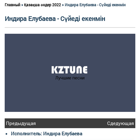
Главный
»
Қазақша әндер 2022
» Индира Елубаева - Сүйеді екенмін
Индира Елубаева - Сүйеді екенмін
Предыдущая
Сдедующая
Исполнитель: Индира Елубаева