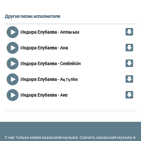
Другие песни исполнителя
Индира Елубаева - Аппағым
Индира Елубаева - Ана
Индира Елубаева - Сезбейсін
Индира Елубаева - Ақ гүлім
Индира Елубаева - Аке
У нас только новая казахский музыка. Скачать казахский музыку в