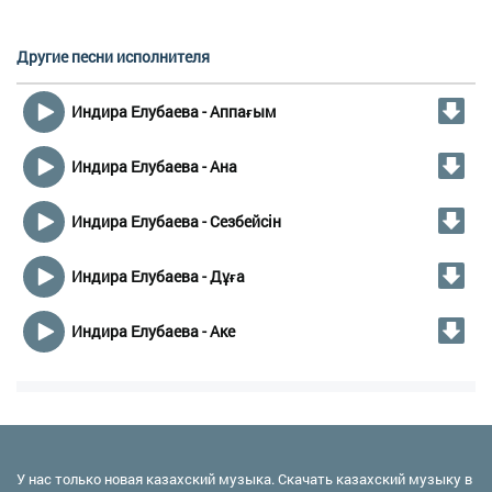
Другие песни исполнителя
Индира Елубаева - Аппағым
Индира Елубаева - Ана
Индира Елубаева - Сезбейсін
Индира Елубаева - Дұға
Индира Елубаева - Аке
У нас только новая казахский музыка. Скачать казахский музыку в