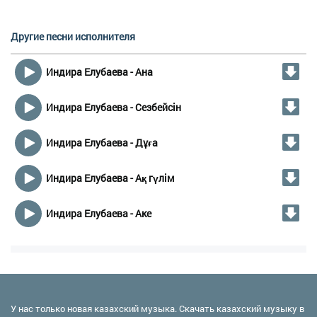
Другие песни исполнителя
Индира Елубаева - Ана
Индира Елубаева - Сезбейсін
Индира Елубаева - Дұға
Индира Елубаева - Ақ гүлім
Индира Елубаева - Аке
У нас только новая казахский музыка. Скачать казахский музыку в