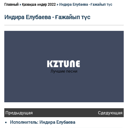
Главный
»
Қазақша әндер 2022
» Индира Елубаева - Ғажайып түс
Индира Елубаева - Ғажайып түс
Предыдущая
Сдедующая
Исполнитель: Индира Елубаева