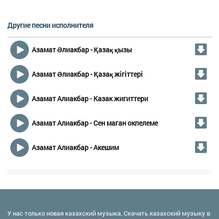
Другие песни исполнителя
Азамат Əлиакбар - Қазақ қызы
Азамат Əлиакбар - Қазақ жігіттері
Азамат Алиакбар - Казак жигиттери
Азамат Алиакбар - Сен маган окпелеме
Азамат Алиакбар - Акешим
У нас только новая казахский музыка. Скачать казахский музыку в