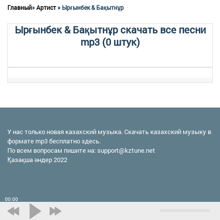
Главный
»
Артист
» Ырғынбек & Бақытнұр
Ырғынбек & Бақытнұр скачать все песни
mp3 (0 штук)
У нас только новая казахский музыка. Скачать казахский музыку в
формате mp3 бесплатно здесь.
По всем вопросам пишите на:
support@kztune.net
Қазақша әндер 2022
00:00